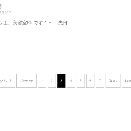
②
3月20日
は。 美容室Rinです＾＾ 先日...
ge 3 / 15
‹ Previous
1
2
3
4
5
6
7
Next ›
Last