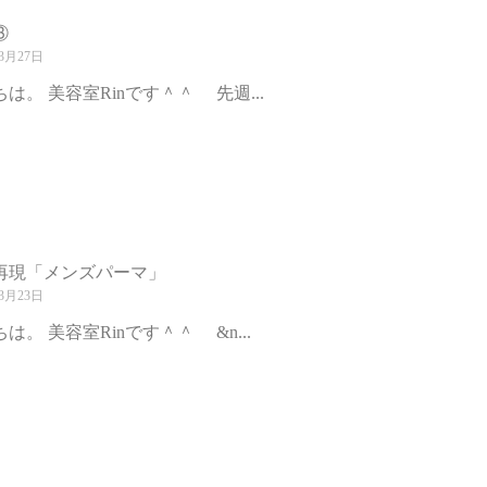
③
3月27日
は。 美容室Rinです＾＾ 先週...
再現「メンズパーマ」
3月23日
は。 美容室Rinです＾＾ &n...