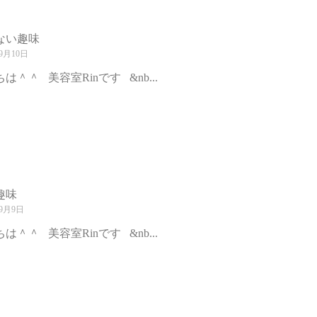
ない趣味
9月10日
は＾＾ 美容室Rinです &nb...
趣味
年9月9日
は＾＾ 美容室Rinです &nb...