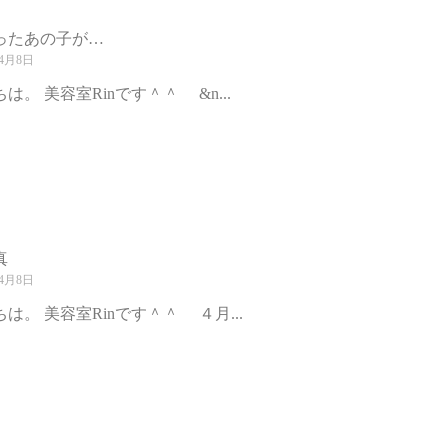
ったあの子が…
年4月8日
は。 美容室Rinです＾＾ &n...
真
年4月8日
は。 美容室Rinです＾＾ ４月...