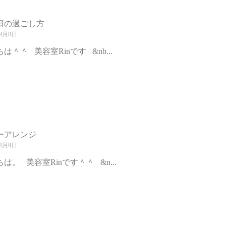
日の過ごし方
年9月8日
は＾＾ 美容室Rinです &nb...
ーアレンジ
年4月9日
は。 美容室Rinです＾＾ &n...