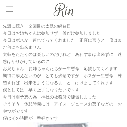
先週に続き ２回目の太鼓の練習日
About
今日はお姉ちゃんは参加せず 僕だけ参加しました
サロンについて
今日はボスが 連れてってくれました 正直に言うと 僕はま
だ何にも出来ません
Menu
太鼓をたたくのは楽しいのだけれど あわす事は出来ずに 迷
メニュー
惑ばかりかけているのに
お兄ちゃん お姉ちゃんたちが一生懸命 応援してくれます
期待に添えないのが とても残念ですが ボスが一生懸命 練
Treatment
習すれば 出来るようになるよ と はげましてくれます
髪質改善
僕としては 早く上手になりたいで～す
今日は雨予想の為 神社の社務所で練習しました
Facial
そうそう 休憩時間には アイス ジュースお菓子などの お
エステティック
やつがでます
僕はその時間が一番好きです
Blog
ブログ