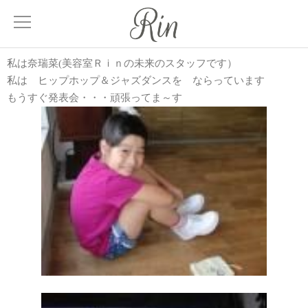
私は奈瑞菜(美容室Ｒｉｎの未来のスタッフです）
About
私は ヒップホップ＆ジャズダンスを ならっています
サロンについて
もうすぐ発表会・・・頑張ってま～す
Menu
メニュー
Treatment
髪質改善
Facial
エステティック
Blog
ブログ