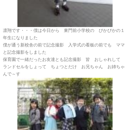
凛翔です・・・僕は今日から 東門前小学校の ぴかぴかの１
年生になりました
僕が通う新校舎の前で記念撮影 入学式の看板の前でも ママ
と記念撮影をしました
保育園で一緒だったお友達とも記念撮影 皆 おしゃれして
ランドセルをしょって ちょつとだけ お兄ちゃん お姉ちゃ
んで～す