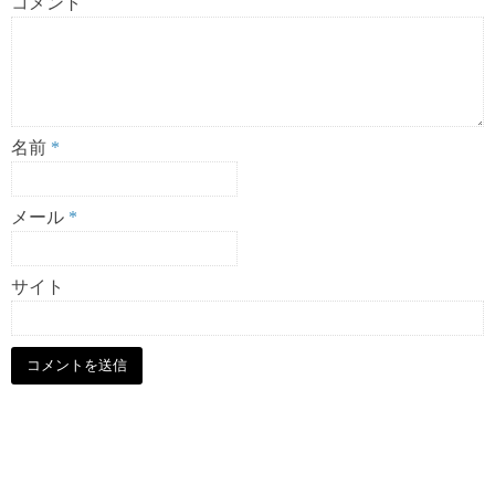
コメント
名前
*
メール
*
サイト