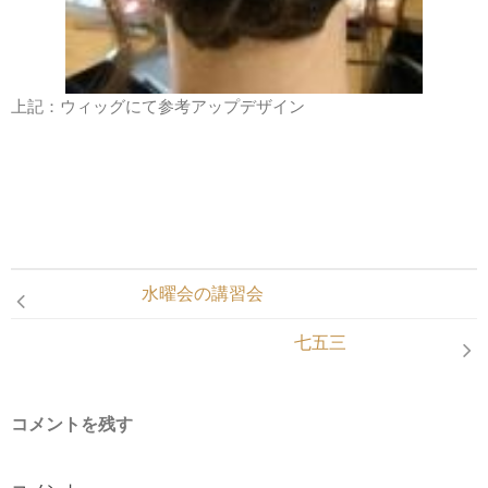
上記：ウィッグにて参考アップデザイン
水曜会の講習会
七五三
コメントを残す