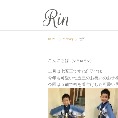
HOME
Memory
七五三
こんにちは（○＾ω＾○）
11月は七五三ですね(ﾟ▽^*)ｂ
今年も可愛い七五三のお祝いのお子
今回は５歳で袴を着付けした可愛い男の子