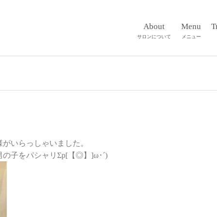
About
Menu
T
サロンについて
メニュー
様がいらっしゃいました。
をパシャリΣp[【◎】]ω･´)