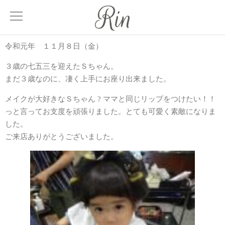
令和元年 １１月８日（金）
About
３歳の七五三を迎えたＳちゃん。
サロンについて
まだ３歳なのに、凄く上手にお座り出来ました。
Menu
メイクが大好きなＳちゃん ? ママと同じリップをつけたい！！
メニュー
っと言ってお支度を頑張りました。とても可愛く素敵になりま
した。
Treatment
ご来店ありがとうございました。
髪質改善
Facial
エステティック
Blog
ブログ