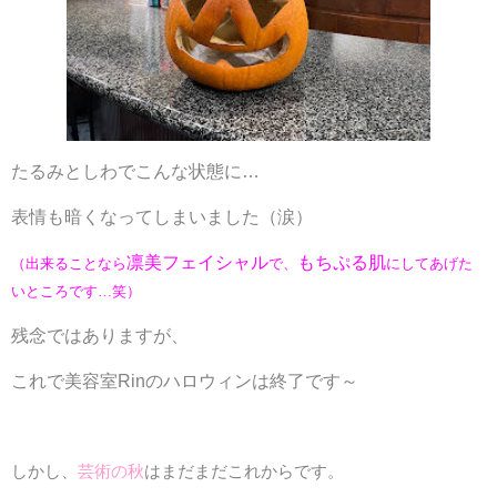
たるみとしわでこんな状態に…
表情も暗くなってしまいました（涙）
凛美フェイシャル
もちぷる肌
（出来ることなら
で、
にしてあげた
いところです…笑）
残念ではありますが、
これで美容室Rinのハロウィンは終了です～
しかし、
芸術の秋
はまだまだこれからです。