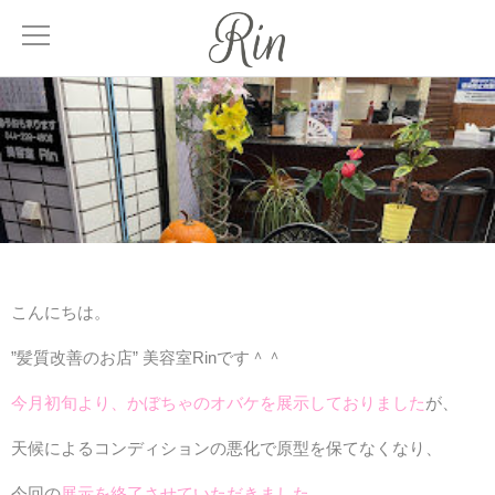
About
サロンについて
Menu
メニュー
Treatment
こんにちは。
髪質改善
”髪質改善のお店” 美容室Rinです＾＾
Facial
今月初旬より、かぼちゃのオバケを展示しておりました
が、
エステティック
天候によるコンディションの悪化で原型を保てなくなり、
Blog
今回の
展示を終了させていただきました。
ブログ