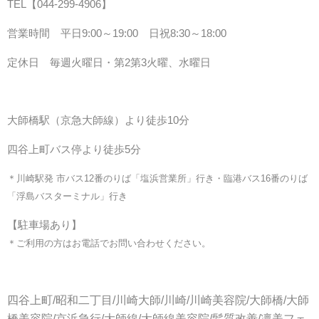
TEL【044-299-4906
】
営業時間 平日9:00～19:00 日祝8:30～18:00
定休日 毎週火曜日・第2第3火曜、水曜日
大師橋駅（京急大師線）より徒歩10分
四谷上町バス停より徒歩5分
＊川崎駅発 市バス12番のりば「塩浜営業所」行き・臨港バス16番のりば
「浮島バスターミナル」行き
【駐車場あり】
＊ご利用の方はお電話でお問い合わせください。
四谷上町/昭和二丁目/川崎大師/川崎/川崎美容院/大師橋/大師
橋美容院/京浜急行/大師線/大師線美容院/髪質改善/凛美フェ