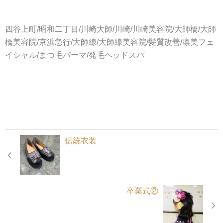
四谷上町/昭和二丁目/川崎大師/川崎/川崎美容院/大師橋/大師
橋美容院/京浜急行/大師線/大師線美容院/髪質改善/凛美フェ
イシャル/まつ毛パーマ/発毛ヘッドスパ
伝統衣装
卒業式②