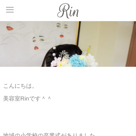
About
サロンについて
Menu
メニュー
Treatment
こんにちは。
髪質改善
美容室Rinです＾＾
Facial
エステティック
Blog
地域の小学校の卒業式がありました。
ブログ