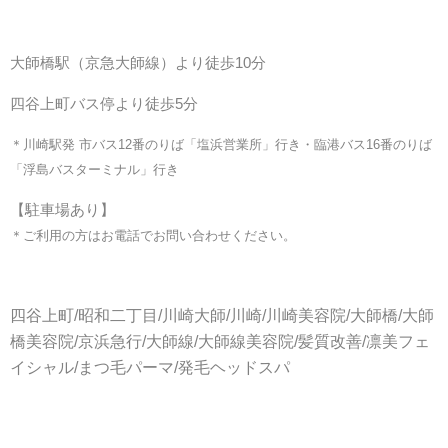
大師橋駅（京急大師線）より徒歩10分
四谷上町バス停より徒歩5分
＊川崎駅発 市バス12番のりば「塩浜営業所」行き・臨港バス16番のりば
「浮島バスターミナル」行き
【駐車場あり】
＊ご利用の方はお電話でお問い合わせください。
四谷上町/昭和二丁目/川崎大師/川崎/川崎美容院/大師橋/大師
橋美容院/京浜急行/大師線/大師線美容院/髪質改善/凛美フェ
イシャル/まつ毛パーマ/発毛ヘッドスパ