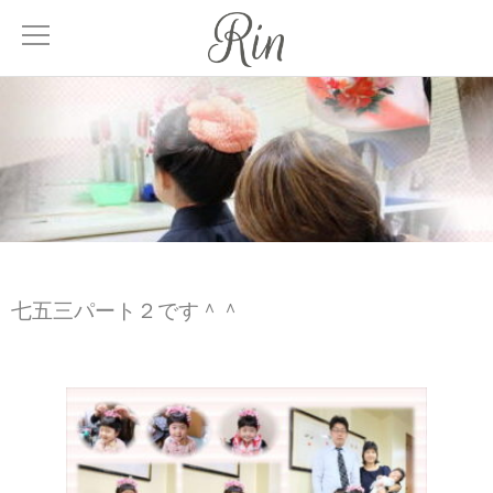
About
サロンについて
Menu
メニュー
Treatment
七五三パート２です＾＾
髪質改善
Facial
エステティック
Blog
ブログ