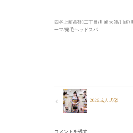
四谷上町/昭和二丁目/川崎大師/川崎/
ーマ/発毛ヘッドスパ
2026成人式②
コメントを残す