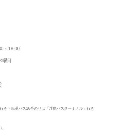
0～18:00
水曜日
分
」行き・臨港バス16番のりば「浮島バスターミナル」行き
い。